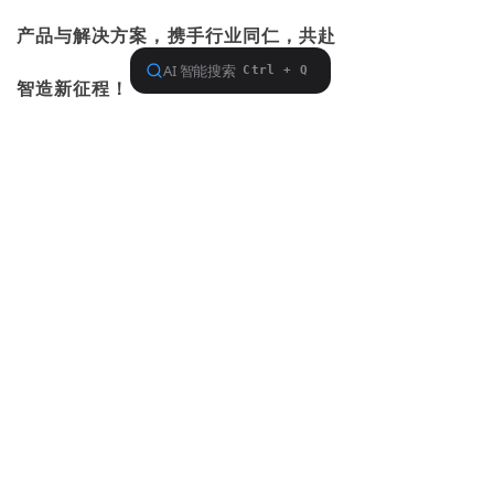
产品与解决方案，携手行业同仁，共赴
智造新征程！
世佳博科技集团
北京世佳博科技集团有限公司（以下简
称“世佳博”）是搅拌摩擦焊细分领域全球
知名的“整体解决方案” 提供商。公司
2014年成立于北京，立足中国，服务全
球市场。公司在河北固安、江苏昆山、重
庆北碚、广东东莞建立工厂。公司拥有经
验丰富的搅拌摩擦焊接专家团队，是省
级“工业企业技术研发中心”、“国家高新技
术”企业、“中关村高新技术”企业、北京