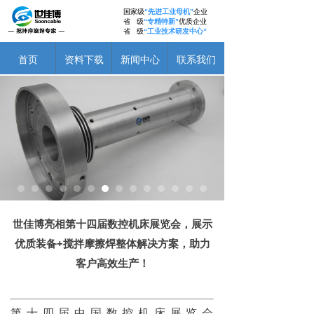
国家级
“先进工业母机”
企业
省 级
“专精特新”
优质企业
省 级
“工业技术研发中心”
首页
资料下载
新闻中心
联系我们
世佳博亮相第十四届数控机床展览会，展示
优质装备+搅拌摩擦焊整体解决方案，助力
客户高效生产！
第十四届中国数控机床展览会