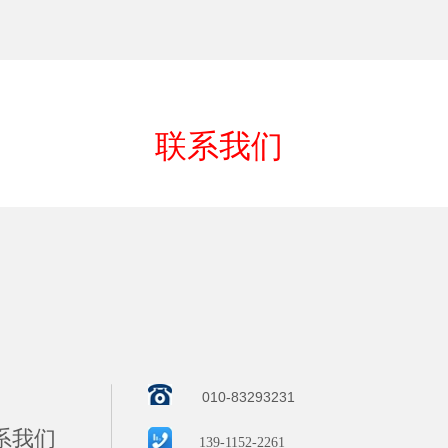
联系我们
010-83293231
系我们
139-1152-2261