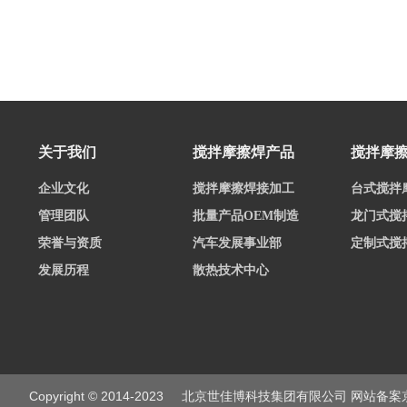
关于我们
搅拌摩擦焊产品
搅拌摩
企业文化
搅拌摩擦焊接加工
台式搅拌
管理团队
批量产品OEM制造
龙门式搅
荣誉与资质
汽车发展事业部
定制式搅
发展历程
散热技术中心
Copyright © 2014-2023 北京世佳博科技集团有限公司 网站备案京