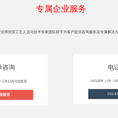
专属企业服务
世佳博资深工艺人员与技术专家团队联手为客户提供咨询服务及专属解决
单咨询
电
1对1咨询 | 09：
一个工作日内与您联系
010-8
线留言